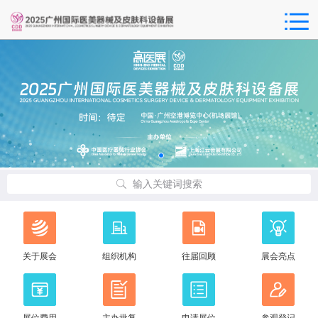
输入关键词搜索
关于展会
组织机构
往届回顾
展会亮点
展位费用
主办批复
申请展位
参观登记