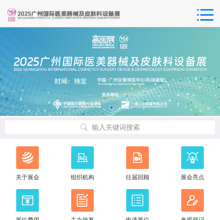
输入关键词搜索
关于展会
组织机构
往届回顾
展会亮点
展位费用
主办批复
申请展位
参观登记