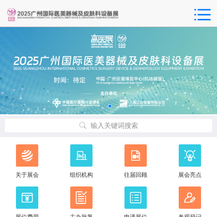
输入关键词搜索
关于展会
组织机构
往届回顾
展会亮点
展位费用
主办批复
申请展位
参观登记