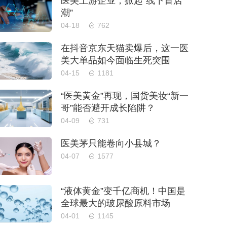
医美上游企业，掀起“线下首店
潮”
04-18
762
在抖音京东天猫卖爆后，这一医
美大单品如今面临生死突围
04-15
1181
“医美黄金”再现，国货美妆“新一
哥”能否避开成长陷阱？
04-09
731
医美茅只能卷向小县城？
04-07
1577
“液体黄金”变千亿商机！中国是
全球最大的玻尿酸原料市场
04-01
1145