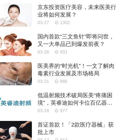
京东投资医疗美容，未来医美行
业将如何发展？
03-27
1302
国内首款“三文鱼针”即将问世，
又一大单品已到爆发前夜？
03-26
931
医美界的“时光机”！一文了解肉
毒素行业发展及市场格局
03-21
886
低温射频技术破局医美“疼痛困
境”，英睿迪如何卡位百亿器械
升级战？
03-18
977
首证首款！「2款医疗器械」获
批上市