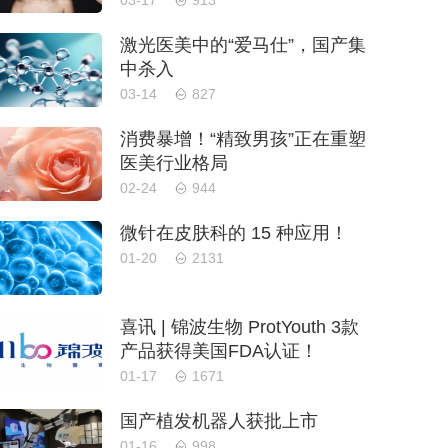
03-17
913
激光医美中的“爱马仕”，国产集
中杀入
03-14
827
消费暴增！“精致男孩”正在重塑
医美行业格局
02-24
944
微针在皮肤科的 15 种应用！
01-20
2131
喜讯 | 锦波生物 ProtYouth 3款
产品获得美国FDA认证！
01-17
1671
国产植发机器人获批上市
01-16
998