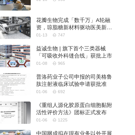
花瓣生物完成「数千万」A轮融
资，琼脂糖新材料驱动医美新格
局
01-13
747
益诚生物 | 旗下首个三类器械
「可吸收外科缝合线」获批上市
01-08
965
普洛药业子公司申报的司美格鲁
肽注射液临床试验申请获批准
01-06
692
《重组人源化胶原蛋白细胞黏附
活性评价方法》团标正式发布
01-06
1225
中国网成拟在现有业务以外开展