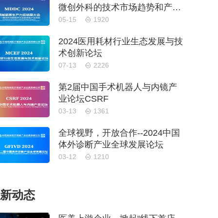
微创外科的技术市场趋势和产品
创新
05-15
1920
2024医用耗材行业生态发展与技
术创新论坛
07-13
2226
第2届中国手术机器人与内镜产
业论坛CSRF
03-13
1361
全球视野，开放合作--2024中国
体外诊断产业全球发展论坛
03-12
1210
新动态